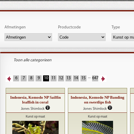
Afmetingen
Productcode
Type
Toon alle categorieen
...
6
7
8
9
10
11
12
13
14
15
647
Indonesia, Komodo NP Sailfin
Indonesia, Komodo NP Banding
leaffish in coral
on sweetlips fish
Jones Shimlock
Jones Shimlock
Kunst op maat
Kunst op maat