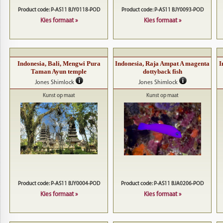
Product code: P-AS11 BJY0118-POD
Product code: P-AS11 BJY0093-POD
Kies formaat »
Kies formaat »
Indonesia, Bali, Mengwi Pura
Indonesia, Raja Ampat A magenta
I
Taman Ayun temple
dottyback fish
Jones Shimlock
Jones Shimlock
Kunst op maat
Kunst op maat
Product code: P-AS11 BJY0004-POD
Product code: P-AS11 BJA0206-POD
Kies formaat »
Kies formaat »