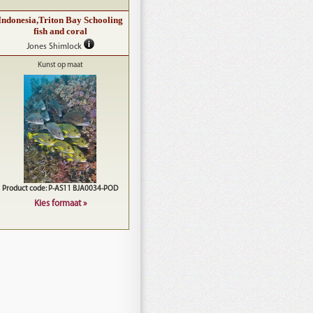
Indonesia,Triton Bay Schooling
fish and coral
Jones Shimlock
Kunst op maat
Product code: P-AS11 BJA0034-POD
Kies formaat »