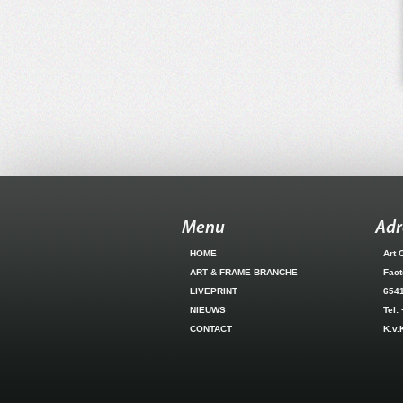
Menu
Adr
HOME
Art 
ART & FRAME BRANCHE
Fact
LIVEPRINT
654
NIEUWS
Tel:
CONTACT
K.v.