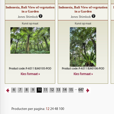
Indonesia, Bali View of vegetation
Indonesia, Bali View of vegetation
in a Garden
in a Garden
Jones Shimlock
Jones Shimlock
Kunst op maat
Kunst op maat
Product code: P-AS11 BJA0105-POD
Product code: P-AS11 BJA0106-POD
Kies formaat »
Kies formaat »
...
6
7
8
9
10
11
12
13
14
15
647
Producten per pagina:
12
24
48
100