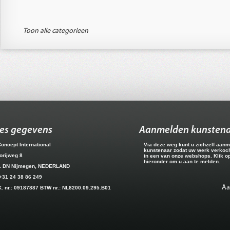
Toon alle categorieen
es gegevens
Aanmelden kunsten
Concept International
Via deze weg kunt u zichzelf aanm
kunstenaar zodat uw werk verkoc
orijweg 8
in een van onze webshops. Klik o
hieronder om u aan te melden.
1 DN Nijmegen, NEDERLAND
 +31 24 38 86 249
A
K. nr.: 09187887 BTW nr.: NL8200.09.295.B01