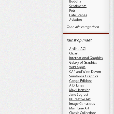
Buddha
Sentiments
Pets
Cafe Scenes
Aviation
Toon alle categorieen
Kunst op maat
Artline-ACI
Clicart
International Graphics
Galaxy of Graphics
Wild Apple
CAP and Winn Devon
Sundance Graphics
Gango Editions
A.D. Lines
May Licensing
Jane Segrest
PI Creative Art
Image Conscious
Main Line Art
Classic Collections