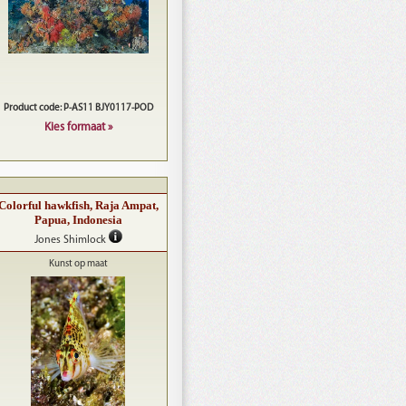
Product code: P-AS11 BJY0117-POD
Kies formaat »
Colorful hawkfish, Raja Ampat,
Papua, Indonesia
Jones Shimlock
Kunst op maat