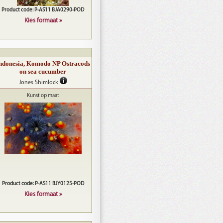
Product code: P-AS11 BJA0290-POD
Kies formaat »
ndonesia, Komodo NP Ostracods
on sea cucumber
Jones Shimlock
Kunst op maat
Product code: P-AS11 BJY0125-POD
Kies formaat »