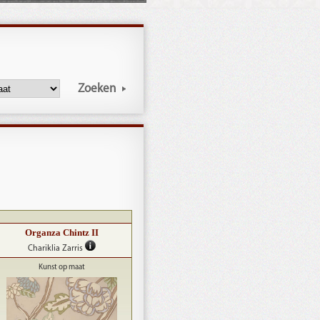
Zoeken
Organza Chintz II
Chariklia Zarris
Kunst op maat