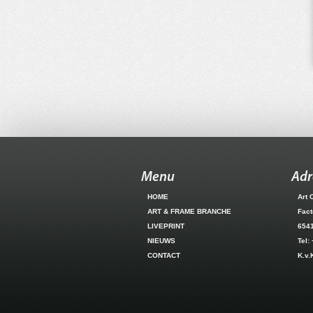
Menu
Adr
HOME
Art 
ART & FRAME BRANCHE
Fact
LIVEPRINT
654
NIEUWS
Tel:
CONTACT
K.v.