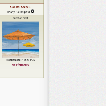
Coastal Scene I
Tiffany Hakimipour
Kunst op maat
Product code: P-8523-POD
Kies formaat »