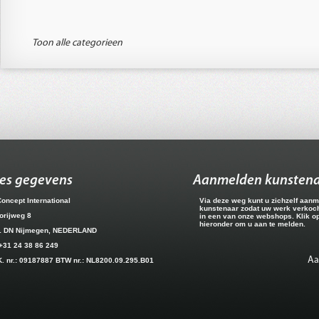
Toon alle categorieen
es gegevens
Aanmelden kunsten
Concept International
Via deze weg kunt u zichzelf aanm
kunstenaar zodat uw werk verkoc
orijweg 8
in een van onze webshops. Klik o
hieronder om u aan te melden.
1 DN Nijmegen, NEDERLAND
 +31 24 38 86 249
A
K. nr.: 09187887 BTW nr.: NL8200.09.295.B01