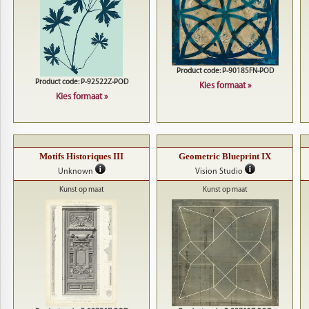
Product code: P-90185FN-POD
Product code: P-92522Z-POD
Kies formaat »
Kies formaat »
Motifs Historiques III
Geometric Blueprint IX
Unknown
Vision Studio
Kunst op maat
Kunst op maat