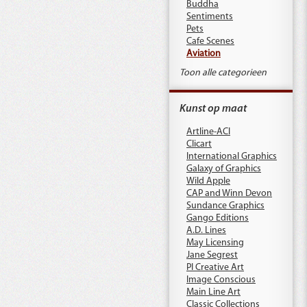
Buddha
Sentiments
Pets
Cafe Scenes
Aviation
Toon alle categorieen
Kunst op maat
Artline-ACI
Clicart
International Graphics
Galaxy of Graphics
Wild Apple
CAP and Winn Devon
Sundance Graphics
Gango Editions
A.D. Lines
May Licensing
Jane Segrest
PI Creative Art
Image Conscious
Main Line Art
Classic Collections