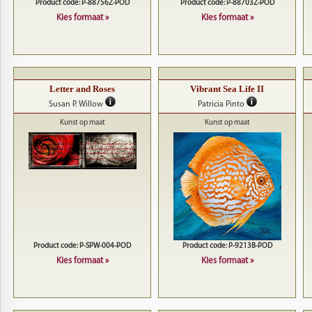
Product code: P-88756Z-POD
Product code: P-88703Z-POD
Kies formaat »
Kies formaat »
Letter and Roses
Vibrant Sea Life II
Susan P. Willow
Patricia Pinto
Kunst op maat
Kunst op maat
Product code: P-SPW-004-POD
Product code: P-9213B-POD
Kies formaat »
Kies formaat »