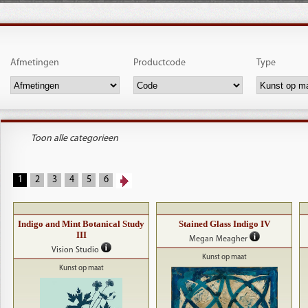
Afmetingen
Productcode
Type
Toon alle categorieen
1
2
3
4
5
6
Indigo and Mint Botanical Study
Stained Glass Indigo IV
III
Megan Meagher
Vision Studio
Kunst op maat
Kunst op maat