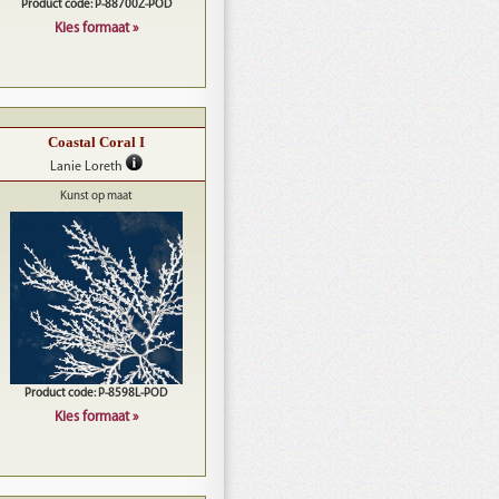
Product code: P-88700Z-POD
Kies formaat »
Coastal Coral I
Lanie Loreth
Kunst op maat
Product code: P-8598L-POD
Kies formaat »