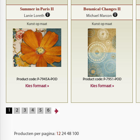
Summer in Paris II
Botanical Changes II
Lanie Loreth
Michael Marcon
Kunst op maat
Kunst op maat
Product code: P-7945A-POD
Product code: P-7951-POD
Kies formaat »
Kies formaat »
1
2
3
4
5
6
Producten per pagina:
12
24
48
100