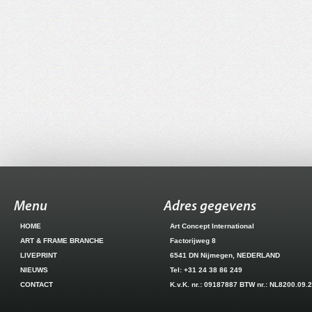
Menu
Adres gegevens
HOME
Art Concept International
ART & FRAME BRANCHE
Factorijweg 8
LIVEPRINT
6541 DN Nijmegen, NEDERLAND
NIEUWS
Tel: +31 24 38 86 249
CONTACT
K.v.K. nr.: 09187887 BTW nr.: NL8200.09.