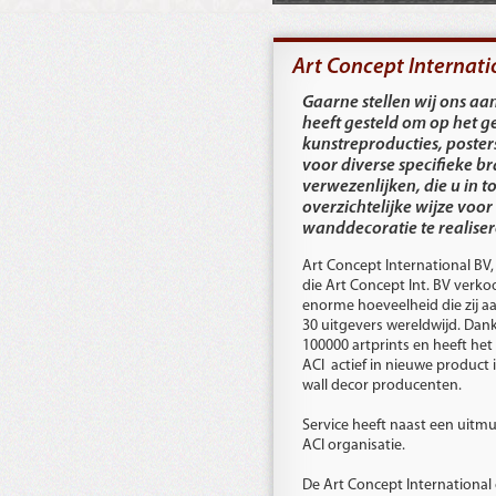
Art Concept Internatio
Gaarne stellen wij ons aan 
heeft gesteld om op het g
kunstreproducties, posters
voor diverse specifieke b
verwezenlijken, die u in to
overzichtelijke wijze voor
wanddecoratie te realiser
Art Concept International BV, i
die Art Concept Int. BV verkoo
enorme hoeveelheid die zij 
30 uitgevers wereldwijd. Dan
100000 artprints en heeft het
ACI actief in nieuwe product 
wall decor producenten.
Service heeft naast een uitmu
ACI organisatie.
De Art Concept International 