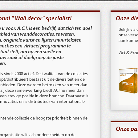
nal " Wall decor" specialist!
Onze di
u voor. A.C.I. is een bedrijf, dat zich ten doel
Bekijk vi
ebied van wanddecoraties, te weten,
onze versc
, originele kunst en lijsten,muurteksten
aan kunne
ranches een virtueel programma te
taal stelt, om op een snelle en
 uw zaak of doelgroep de juiste
en.
s sinds 2008 actief. De kwaliteit van de collecties
pt/distribueert bestaat uit de diversiteit en de
aanbieden. Deze worden betrokken van meer dan
kzij deze samenwerking biedt ACI nu meer dan
 een stevige positie in deze branche. Daarnaast is
innovaties en is distributeur van internationale
ntende collectie de hoogste prioriteit binnen de
Onze pa
organisatie wilt zich onderscheiden op de