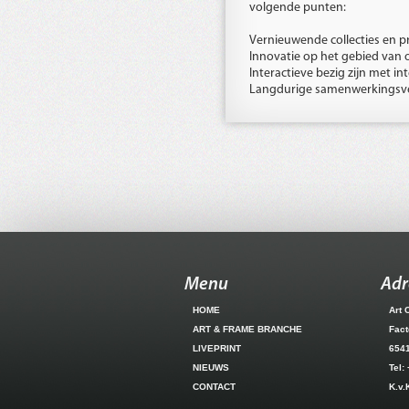
volgende punten:
Vernieuwende collecties en 
Innovatie op het gebied van on
Interactieve bezig zijn met in
Langdurige samenwerkingsv
Menu
Adr
HOME
Art 
ART & FRAME BRANCHE
Fact
LIVEPRINT
654
NIEUWS
Tel:
CONTACT
K.v.