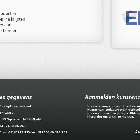
producten
line inlijsten
terieur
erbanden
es gegevens
Aanmelden kunsten
Concept International
Via deze weg kunt u zichzelf aanm
kunstenaar zodat uw werk verkoc
orijweg 8
in een van onze webshops. Klik o
hieronder om u aan te melden.
1 DN Nijmegen, NEDERLAND
 +31 24 38 86 249
A
K. nr.: 09187887 BTW nr.: NL8200.09.295.B01