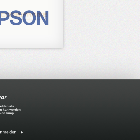
aar
elden als
ht kan worden
p de knop
anmelden