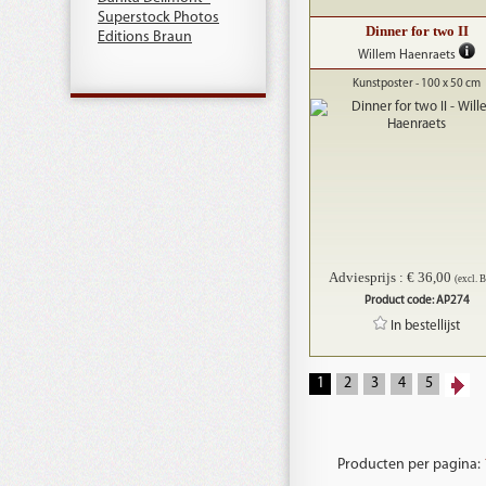
Superstock Photos
Dinner for two II
Editions Braun
Willem Haenraets
Kunstposter - 100 x 50 cm
Adviesprijs : € 36,00
(excl.
Product code: AP274
In bestellijst
1
2
3
4
5
Producten per pagina: