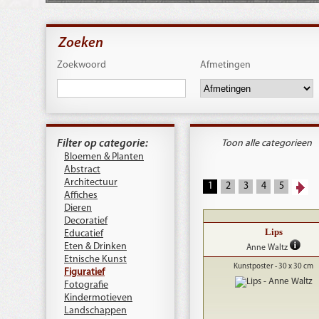
Zoeken
Zoekwoord
Afmetingen
Filter op categorie:
Toon alle categorieen
Bloemen & Planten
Abstract
Architectuur
1
2
3
4
5
Affiches
Dieren
Decoratief
Lips
Educatief
Eten & Drinken
Anne Waltz
Etnische Kunst
Kunstposter - 30 x 30 cm
Figuratief
Fotografie
Kindermotieven
Landschappen