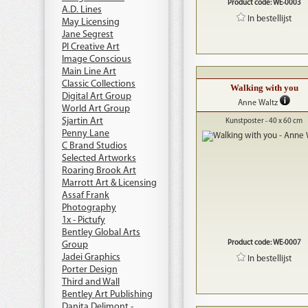
Product code: WE-0003
A.D. Lines
In bestellijst
May Licensing
Jane Segrest
PI Creative Art
Image Conscious
Main Line Art
Classic Collections
Walking with you
Digital Art Group
Anne Waltz
World Art Group
Sjartin Art
Kunstposter - 40 x 60 cm
Penny Lane
C Brand Studios
Selected Artworks
Roaring Brook Art
Marrott Art & Licensing
Assaf Frank
Photography
1x - Pictufy
Bentley Global Arts
Product code: WE-0007
Group
Jadei Graphics
In bestellijst
Porter Design
Third and Wall
Bentley Art Publishing
Danita Delimont -