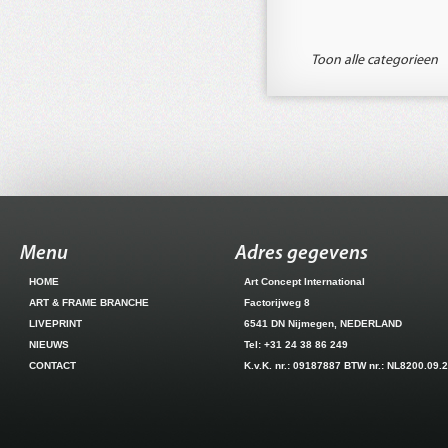
Toon alle categorieen
Menu
Adres gegevens
HOME
Art Concept International
ART & FRAME BRANCHE
Factorijweg 8
LIVEPRINT
6541 DN Nijmegen, NEDERLAND
NIEUWS
Tel: +31 24 38 86 249
CONTACT
K.v.K. nr.: 09187887 BTW nr.: NL8200.09.