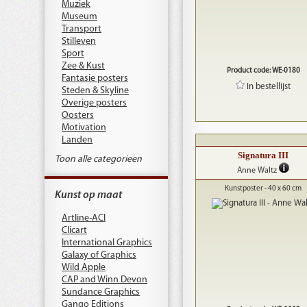
Muziek
Museum
Transport
Stilleven
Sport
Zee & Kust
Product code: WE-0180
Fantasie posters
In bestellijst
Steden & Skyline
Overige posters
Oosters
Motivation
Landen
Signatura III
Toon alle categorieen
Anne Waltz
Kunstposter - 40 x 60 cm
Kunst op maat
Artline-ACI
Clicart
International Graphics
Galaxy of Graphics
Wild Apple
CAP and Winn Devon
Sundance Graphics
Gango Editions