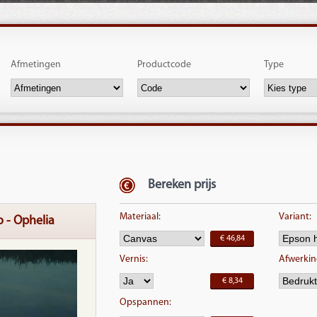
Afmetingen
Productcode
Type
Bereken prijs
Materiaal:
Variant:
 - Ophelia
€ 46,84
Vernis:
Afwerking
€ 8,34
Opspannen: