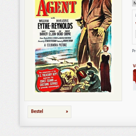
P
V
Bestel
»