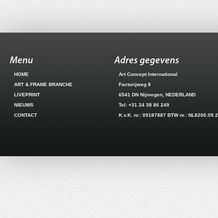
Menu
Adres gegevens
HOME
Art Concept International
ART & FRAME BRANCHE
Factorijweg 8
LIVEPRINT
6541 DN Nijmegen, NEDERLAND
NIEUWS
Tel: +31 24 38 86 249
CONTACT
K.v.K. nr.: 09187887 BTW nr.: NL8200.09.