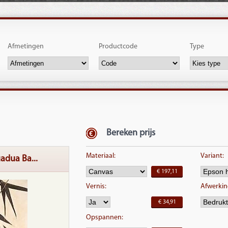
Afmetingen
Productcode
Type
Bereken prijs
Materiaal:
Variant:
uadua Ba...
€ 197,11
Vernis:
Afwerking
€ 34,91
Opspannen: