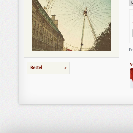
P
V
Bestel
»