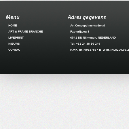
Menu
Adres gegevens
HOME
Art Concept International
ART & FRAME BRANCHE
Factorijweg 8
LIVEPRINT
6541 DN Nijmegen, NEDERLAND
NIEUWS
Tel: +31 24 38 86 249
CONTACT
K.v.K. nr.: 09187887 BTW nr.: NL8200.09.