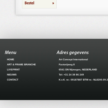
Bestel
»
Menu
Adres gegevens
HOME
Art Concept International
ART & FRAME BRANCHE
Factorijweg 8
LIVEPRINT
6541 DN Nijmegen, NEDERLAND
NIEUWS
Tel: +31 24 38 86 249
CONTACT
K.v.K. nr.: 09187887 BTW nr.: NL8200.09.