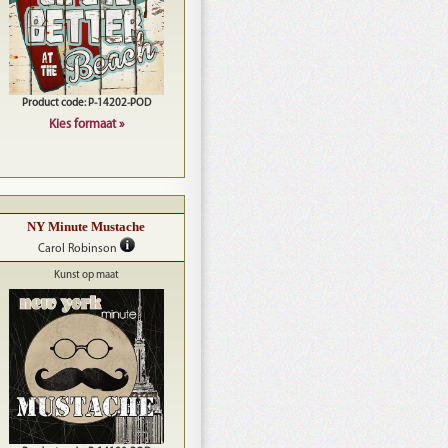
Product code: P-14202-POD
Kies formaat »
NY Minute Mustache
Carol Robinson
Kunst op maat