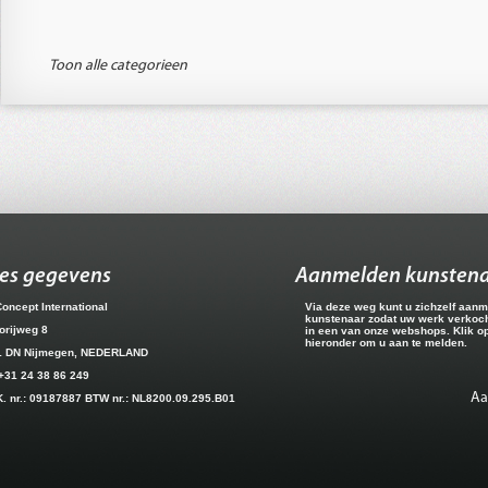
Toon alle categorieen
es gegevens
Aanmelden kunsten
Concept International
Via deze weg kunt u zichzelf aanm
kunstenaar zodat uw werk verkoc
orijweg 8
in een van onze webshops. Klik o
hieronder om u aan te melden.
1 DN Nijmegen, NEDERLAND
 +31 24 38 86 249
A
K. nr.: 09187887 BTW nr.: NL8200.09.295.B01