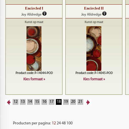
Encircled I
Encircled II
Joy Alldredge
Joy Alldredge
Kunst op maat
Kunst op maat
Product code: P-14044-POD
Product code: P-14045-POD
Kies formaat »
Kies formaat »
12
13
14
15
16
17
18
19
20
21
Producten per pagina:
12
24
48
100