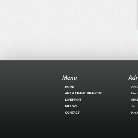
Menu
Adr
HOME
Art 
ART & FRAME BRANCHE
Fact
LIVEPRINT
654
NIEUWS
Tel:
CONTACT
K.v.