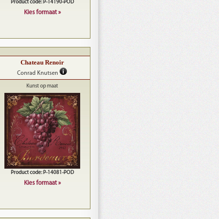
Product code: P-14190-POD
Kies formaat »
Chateau Renoir
Conrad Knutsen
Kunst op maat
Product code: P-14081-POD
Kies formaat »