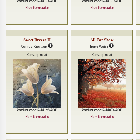
Product code: P-14174-POD
Product code: P-14179-POD
Kies formaat »
Kies formaat »
Sweet Breeze II
All For Show
Conrad Knutsen
Irene Weisz
Kunst op maat
Kunst op maat
Product code: P-14198-POD
Product code: P-14074-POD
Kies formaat »
Kies formaat »