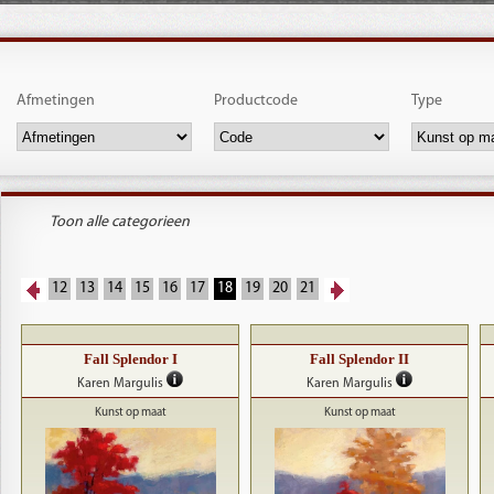
Afmetingen
Productcode
Type
Toon alle categorieen
12
13
14
15
16
17
18
19
20
21
Fall Splendor I
Fall Splendor II
Karen Margulis
Karen Margulis
Kunst op maat
Kunst op maat