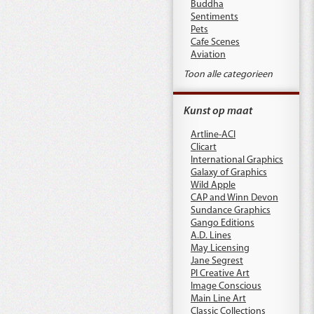
Buddha
Sentiments
Pets
Cafe Scenes
Aviation
Toon alle categorieen
Kunst op maat
Artline-ACI
Clicart
International Graphics
Galaxy of Graphics
Wild Apple
CAP and Winn Devon
Sundance Graphics
Gango Editions
A.D. Lines
May Licensing
Jane Segrest
PI Creative Art
Image Conscious
Main Line Art
Classic Collections