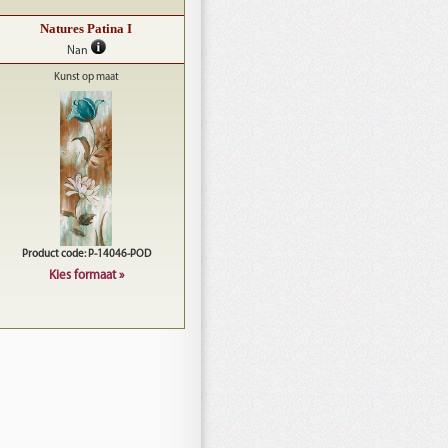
Natures Patina I
Nan
Kunst op maat
Product code: P-14046-POD
Kies formaat »