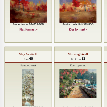
Product code: P-14328-POD
Product code: P-14329-POD
Kies formaat »
Kies formaat »
May Awaits II
Morning Stroll
Nan
T.C. Chiu
Kunst op maat
Kunst op maat