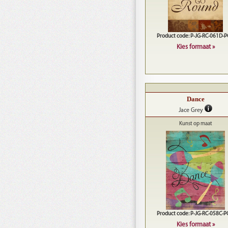
Product code: P-JG-RC-061D-
Kies formaat »
Dance
Jace Grey
Kunst op maat
Product code: P-JG-RC-058C-
Kies formaat »