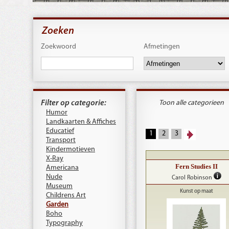
Zoeken
Zoekwoord
Afmetingen
Filter op categorie:
Toon alle categorieen
Humor
Landkaarten & Affiches
Educatief
1
2
3
Transport
Kindermotieven
X-Ray
Fern Studies II
Americana
Nude
Carol Robinson
Museum
Kunst op maat
Childrens Art
Garden
Boho
Typography