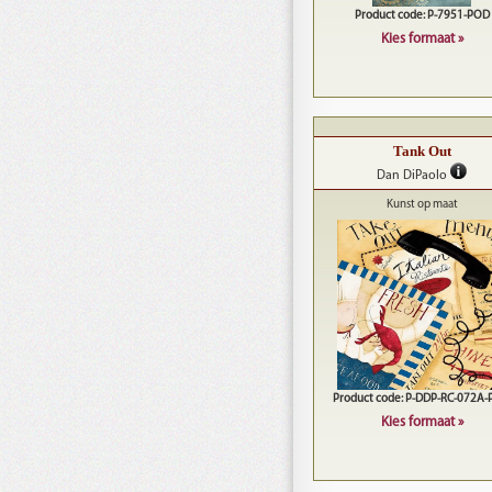
Product code: P-7951-POD
Kies formaat »
Tank Out
Dan DiPaolo
Kunst op maat
Product code: P-DDP-RC-072A
Kies formaat »