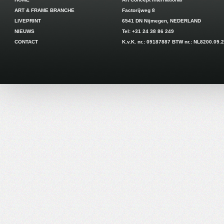
ART & FRAME BRANCHE
Factorijweg 8
LIVEPRINT
6541 DN Nijmegen, NEDERLAND
NIEUWS
Tel: +31 24 38 86 249
CONTACT
K.v.K. nr.: 09187887 BTW nr.: NL8200.09.