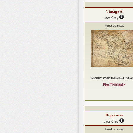
Vintage A
Jace Grey
Kunst op maat
Product code: P-JG-RC-118A-
Kies formaat »
Happiness
Jace Grey
Kunst op maat