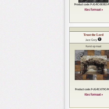
Product code: P-JG-RC-083B2-
Kies formaat »
Trust the Lord
Jace Grey
Kunst op maat
Product code: P-JG-RC-079C-
Kies formaat »