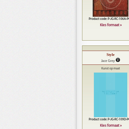
Product code: P-JG-RC-106A-
Kies formaat »
Style
Jace Grey
Kunst op maat
Product code: P-JG-RC-109D-
Kies formaat »