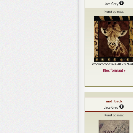
Jace Grey
Kunst op maat
Product code: P-JG-RC-097E-
Kies formaat »
and_back
Jace Grey
Kunst op maat