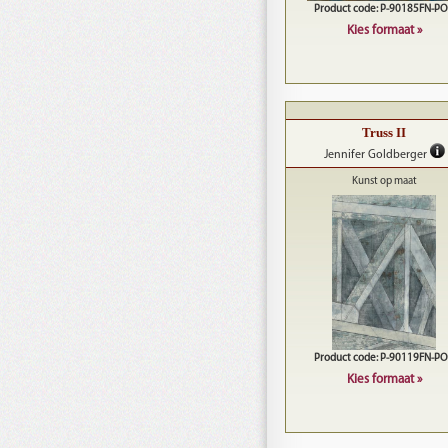
Product code: P-90185FN-P
Kies formaat »
Truss II
Jennifer Goldberger
Kunst op maat
Product code: P-90119FN-P
Kies formaat »