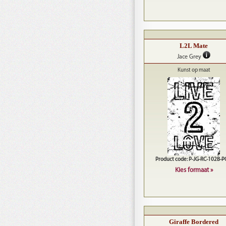
L2L Mate
Jace Grey
Kunst op maat
Product code: P-JG-RC-102B-
Kies formaat »
Giraffe Bordered