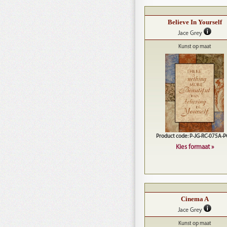
Believe In Yourself
Jace Grey
Kunst op maat
Product code: P-JG-RC-075A-
Kies formaat »
Cinema A
Jace Grey
Kunst op maat