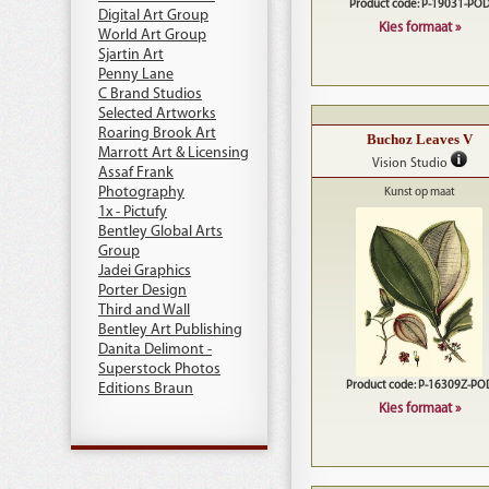
Product code: P-19031-PO
Digital Art Group
Kies formaat »
World Art Group
Sjartin Art
Penny Lane
C Brand Studios
Selected Artworks
Roaring Brook Art
Buchoz Leaves V
Marrott Art & Licensing
Vision Studio
Assaf Frank
Photography
Kunst op maat
1x - Pictufy
Bentley Global Arts
Group
Jadei Graphics
Porter Design
Third and Wall
Bentley Art Publishing
Danita Delimont -
Superstock Photos
Product code: P-16309Z-PO
Editions Braun
Kies formaat »