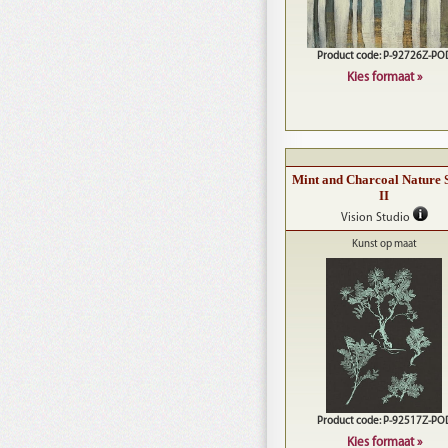
Product code: P-92726Z-PO
Kies formaat »
Mint and Charcoal Nature 
II
Vision Studio
Kunst op maat
Product code: P-92517Z-PO
Kies formaat »