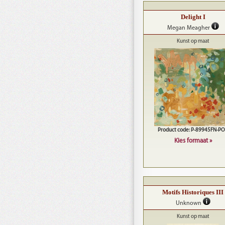
Delight I
Megan Meagher
Kunst op maat
Product code: P-89945FN-P
Kies formaat »
Motifs Historiques III
Unknown
Kunst op maat