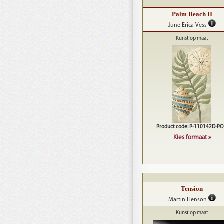
Palm Beach II
June Erica Vess
Kunst op maat
Product code: P-110142D-P
Kies formaat »
Tension
Martin Henson
Kunst op maat