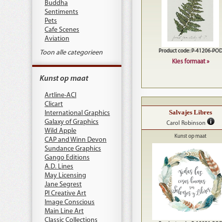
Buddha
Sentiments
Pets
Cafe Scenes
Aviation
Product code: P-41206-PO
Toon alle categorieen
Kies formaat »
Kunst op maat
Artline-ACI
Clicart
Salvajes Libres
International Graphics
Galaxy of Graphics
Carol Robinson
Wild Apple
Kunst op maat
CAP and Winn Devon
Sundance Graphics
Gango Editions
A.D. Lines
May Licensing
Jane Segrest
PI Creative Art
Image Conscious
Main Line Art
Classic Collections