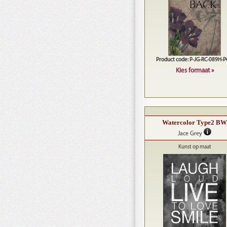
Product code: P-JG-RC-089H-
Kies formaat »
Watercolor Type2 BW
Jace Grey
Kunst op maat