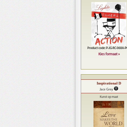
Product code: P-JG-RC-068A-
Kies formaat »
Inspirational D
Jace Grey
Kunst op maat