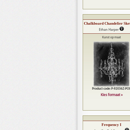
Chalkboard Chandelier Ske
Ethan Harper
Kunst op maat
Product code: P-92036Z-PO
Kies formaat »
Frequency I