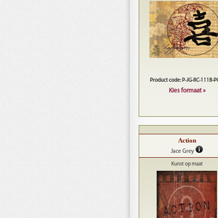
Product code: P-JG-RC-111B-
Kies formaat »
Action
Jace Grey
Kunst op maat